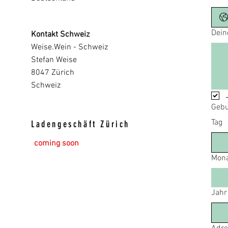
Dein
Kontakt Schweiz
Weise.Wein - Schweiz
Stefan Weise
8047 Zürich
Schweiz
Gebu
Tag
Ladengeschäft Zürich
coming soon
Mon
Jahr